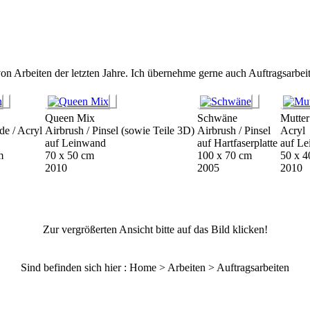
on Arbeiten der letzten Jahre. Ich übernehme gerne auch Auftragsarbe
Queen Mix
Schwäne
Mutter
ide / Acryl
Airbrush / Pinsel (sowie Teile 3D)
Airbrush / Pinsel
Acryl
auf Leinwand
auf Hartfaserplatte
auf L
m
70 x 50 cm
100 x 70 cm
50 x 4
2010
2005
2010
Zur vergrößerten Ansicht bitte auf das Bild klicken!
Sind befinden sich hier : Home > Arbeiten > Auftragsarbeiten